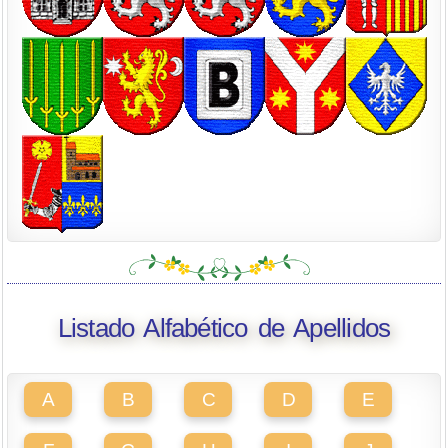
Listado Alfabético de Apellidos
A
B
C
D
E