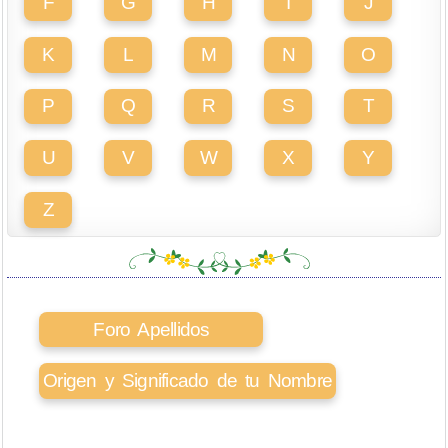
F
G
H
I
J
K
L
M
N
O
P
Q
R
S
T
U
V
W
X
Y
Z
Foro Apellidos
Origen y Significado de tu Nombre