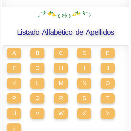
Listado Alfabético de Apellidos
A
B
C
D
E
F
G
H
I
J
K
L
M
N
O
P
Q
R
S
T
U
V
W
X
Y
Z