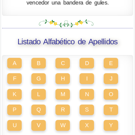
vencedor una bandera de gules.
Listado Alfabético de Apellidos
A
B
C
D
E
F
G
H
I
J
K
L
M
N
O
P
Q
R
S
T
U
V
W
X
Y