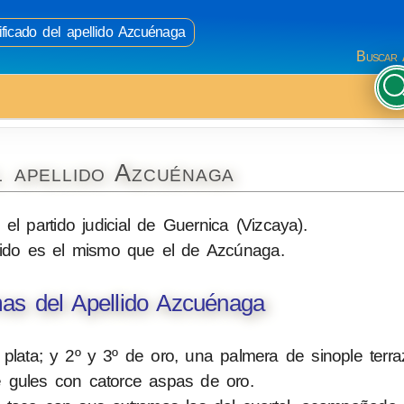
ificado del apellido Azcuénaga
Buscar 
l apellido Azcuénaga
el partido judicial de Guernica (Vizcaya).
llido es el mismo que el de Azcúnaga.
as del Apellido Azcuénaga
 plata; y 2º y 3º de oro, una palmera de sinople terr
 gules con catorce aspas de oro.