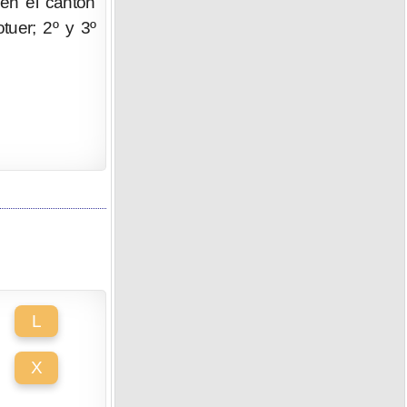
 en el cantón
tuer; 2º y 3º
L
X