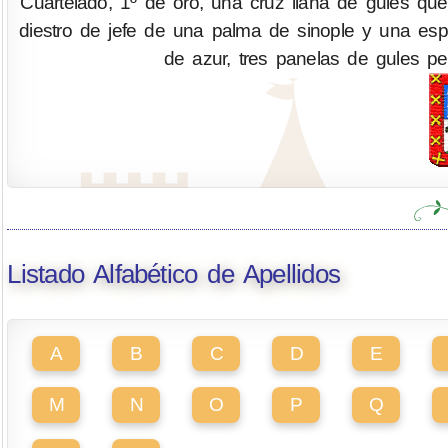
Cuartelado, 1º de oro, una cruz llana de gules qu
diestro de jefe de una palma de sinople y una es
de azur, tres panelas de gules per
Listado Alfabético de Apellidos
A
B
C
D
E
M
N
O
P
Q