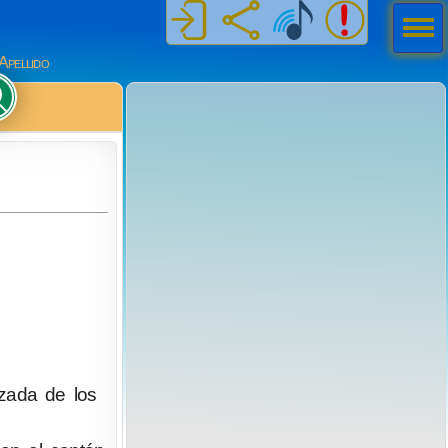
Men
ú
Apellido
azada de los