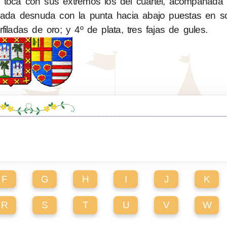
e toca con sus extremos los del cuartel, acompañada
pada desnuda con la punta hacia abajo puestas en so
filadas de oro; y 4º de plata, tres fajas de gules.
F
G
H
I
J
K
R
S
T
U
V
W