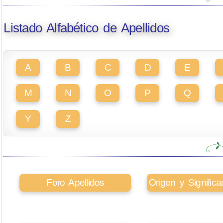
Listado Alfabético de Apellidos
A
B
C
D
E
M
N
O
P
Q
Y
Z
Foro Apellidos
Origen y Signifi