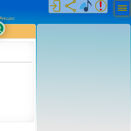
Men
ú
Apellido