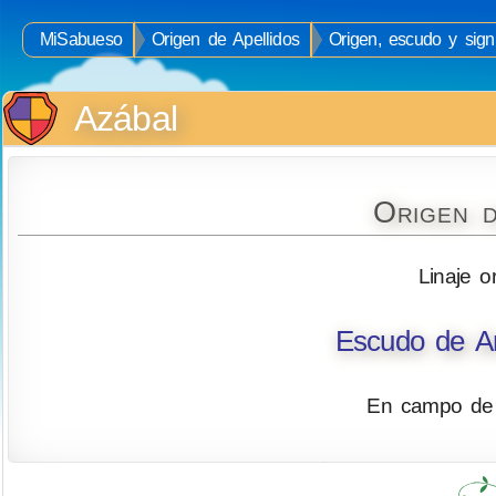
MiSabueso
Origen de Apellidos
Origen, escudo y signi
Azábal
Origen d
Linaje o
Escudo de Ar
En campo de o