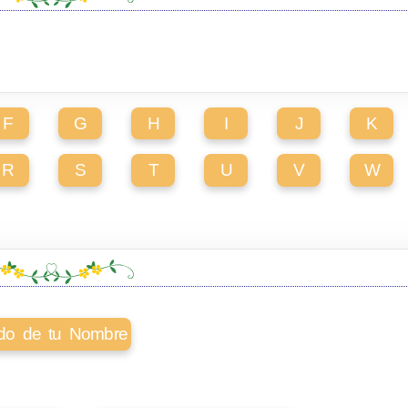
F
G
H
I
J
K
R
S
T
U
V
W
cado de tu Nombre