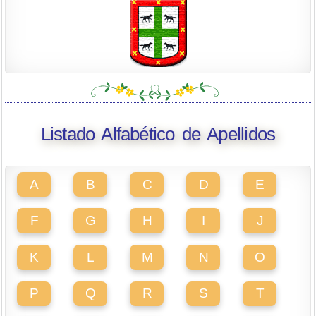
Listado Alfabético de Apellidos
A
B
C
D
E
F
G
H
I
J
K
L
M
N
O
P
Q
R
S
T