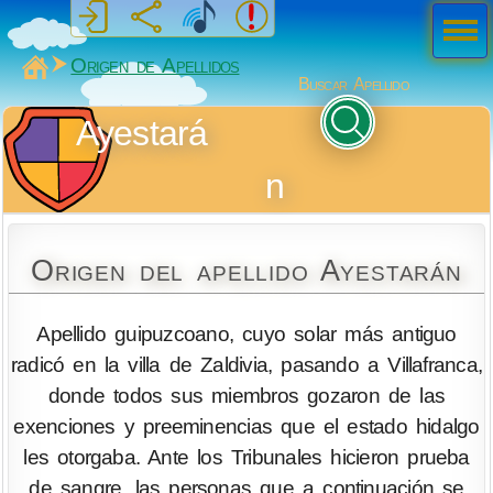
Men
ú
MiSabueso
Origen de Apellidos
Buscar Apellido
Ayestará
n
Origen del apellido Ayestarán
Apellido guipuzcoano, cuyo solar más antiguo
radicó en la villa de Zaldivia, pasando a Villafranca,
donde todos sus miembros gozaron de las
exenciones y preeminencias que el estado hidalgo
les otorgaba. Ante los Tribunales hicieron prueba
de sangre, las personas que a continuación se