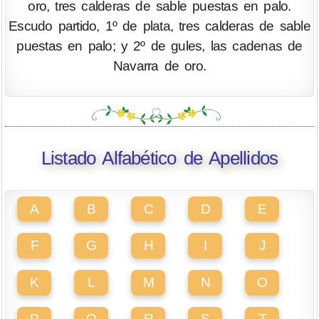
oro, tres calderas de sable puestas en palo.
Escudo partido, 1º de plata, tres calderas de sable
puestas en palo; y 2º de gules, las cadenas de
Navarra de oro.
Listado Alfabético de Apellidos
A
B
C
D
E
F
G
H
I
J
K
L
M
N
O
P
Q
R
S
T