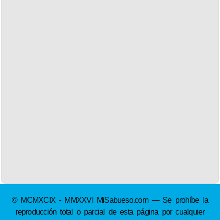
© MCMXCIX - MMXXVI MiSabueso.com — Se prohíbe la
reproducción total o parcial de esta página por cualquier