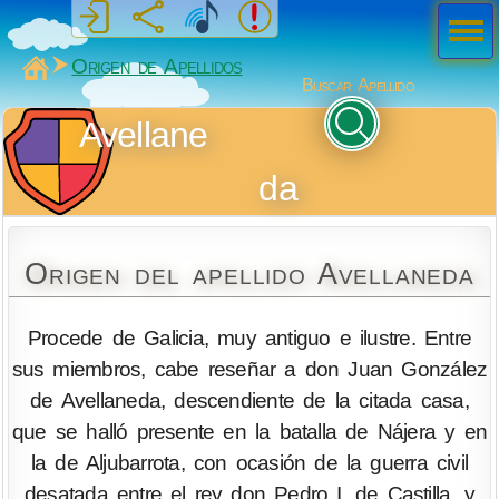
Men
ú
MiSabueso
Origen de Apellidos
Buscar Apellido
Avellane
da
Origen del apellido Avellaneda
Procede de Galicia, muy antiguo e ilustre. Entre
sus miembros, cabe reseñar a don Juan González
de Avellaneda, descendiente de la citada casa,
que se halló presente en la batalla de Nájera y en
la de Aljubarrota, con ocasión de la guerra civil
desatada entre el rey don Pedro I, de Castilla, y