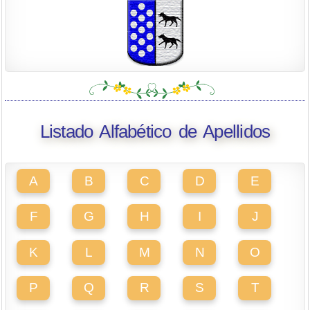
Listado Alfabético de Apellidos
A
B
C
D
E
F
G
H
I
J
K
L
M
N
O
P
Q
R
S
T