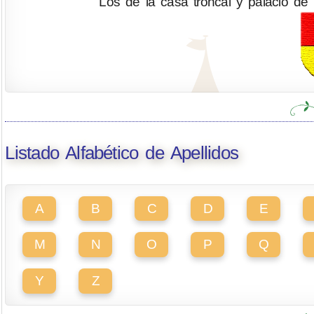
Los de la casa troncal y palacio de 
Listado Alfabético de Apellidos
A
B
C
D
E
M
N
O
P
Q
Y
Z