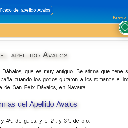
ficado del apellido Avalos
Buscar 
el apellido Avalos
y Dábalos, que es muy antiguo. Se afirma que tiene 
paña cuando los godos quitaron a los romanos el Imp
lla de San Félix Dávalos, en Navarra.
mas del Apellido Avalos
y 4º., de gules, y el 2º. y 3º., de oro.