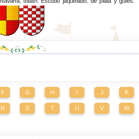
Navarra, traían: Escudo jaquelado, de plata y gules.
F
G
H
I
J
K
R
S
T
U
V
W