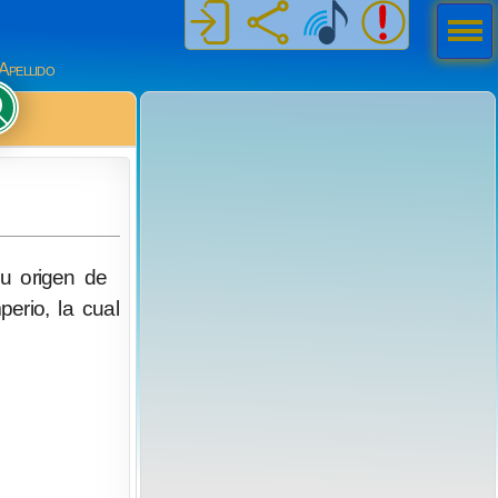
Men
ú
Apellido
su origen de
erio, la cual