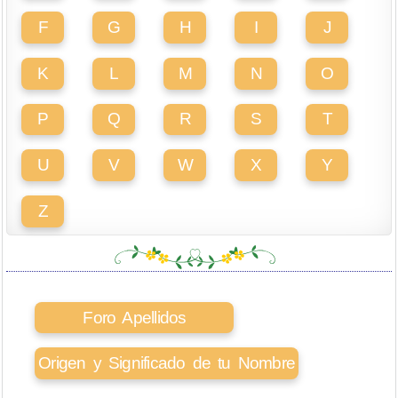
F
G
H
I
J
K
L
M
N
O
P
Q
R
S
T
U
V
W
X
Y
Z
Foro Apellidos
Origen y Significado de tu Nombre