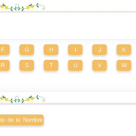
F
G
H
I
J
K
R
S
T
U
V
W
cado de tu Nombre