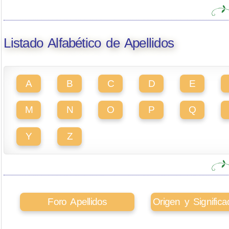
Listado Alfabético de Apellidos
A
B
C
D
E
M
N
O
P
Q
Y
Z
Foro Apellidos
Origen y Signifi