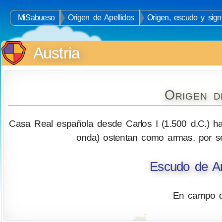
MiSabueso
Origen de Apellidos
Origen, escudo y signi
Austria
Origen d
Casa Real española desde Carlos I (1.500 d.C.) has
onda) ostentan como armas, por sen
Escudo de Ar
En campo de