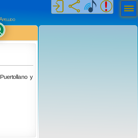
Men
ú
Apellido
Puertollano y