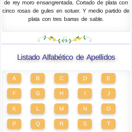
de rey moro ensangrentada. Cortado de plata con
cinco rosas de gules en sotuer. Y medio partido de
plata con tres barras de sable.
Listado Alfabético de Apellidos
A
B
C
D
E
F
G
H
I
J
K
L
M
N
O
P
Q
R
S
T