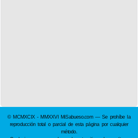
© MCMXCIX - MMXXVI MiSabueso.com — Se prohíbe la
reproducción total o parcial de esta página por cualquier
método.