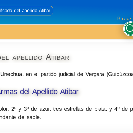
ficado del apellido Atibar
Buscar 
el apellido Atibar
 Urrechua, en el partido judicial de Vergara (Guipúzcoa
mas del Apellido Atibar
or; 2º y 3º de azur, tres estrellas de plata; y 4º de p
ndante de sable.