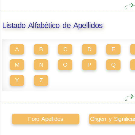
Listado Alfabético de Apellidos
A
B
C
D
E
M
N
O
P
Q
Y
Z
Foro Apellidos
Origen y Signifi