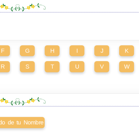
F
G
H
I
J
K
R
S
T
U
V
W
cado de tu Nombre