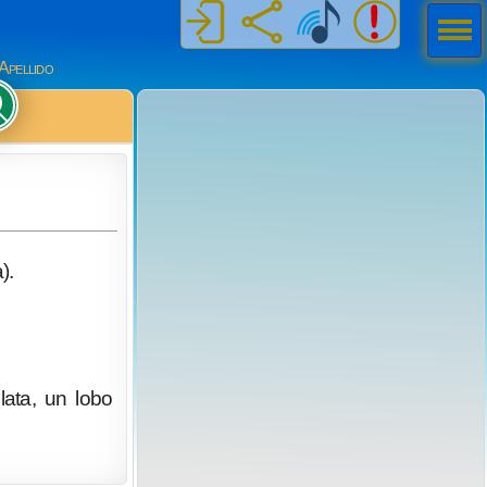
Men
ú
Apellido
).
lata, un lobo