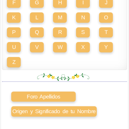
F
G
H
I
J
K
L
M
N
O
P
Q
R
S
T
U
V
W
X
Y
Z
Foro Apellidos
Origen y Significado de tu Nombre