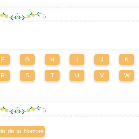
F
G
H
I
J
K
R
S
T
U
V
W
cado de tu Nombre