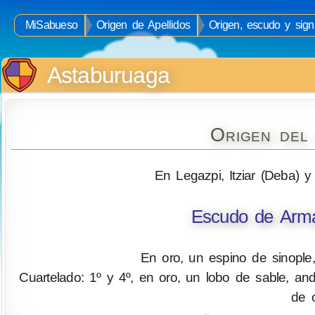
MiSabueso
Origen de Apellidos
Origen, escudo y sign
Astaburuaga
Origen del
En Legazpi, Itziar (Deba) 
Escudo de Arma
En oro, un espino de sinopl
Cuartelado: 1º y 4º, en oro, un lobo de sable, an
de o