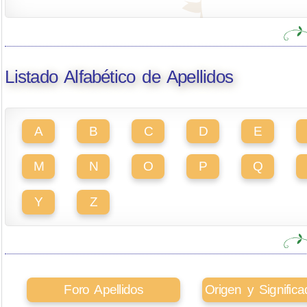
Listado Alfabético de Apellidos
A
B
C
D
E
M
N
O
P
Q
Y
Z
Foro Apellidos
Origen y Signifi