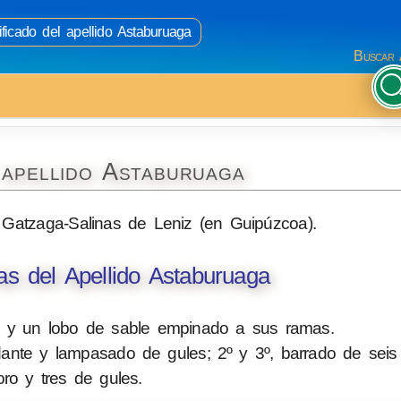
ificado del apellido Astaburuaga
Buscar 
 apellido Astaburuaga
y Gatzaga-Salinas de Leniz (en Guipúzcoa).
s del Apellido Astaburuaga
e, y un lobo de sable empinado a sus ramas.
dante y lampasado de gules; 2º y 3º, barrado de seis 
ro y tres de gules.