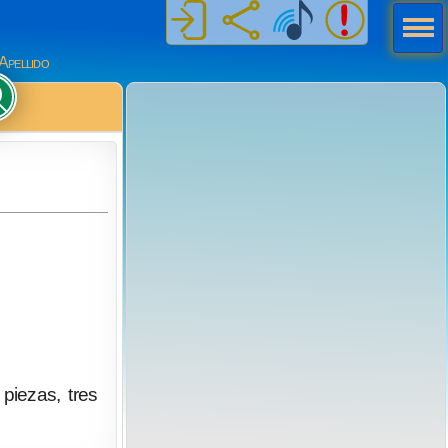
Men
ú
Apellido
piezas, tres