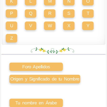
K
L
M
N
O
P
Q
R
S
T
U
V
W
X
Y
Z
Foro Apellidos
Origen y Significado de tu Nombre
Tu nombre en Árabe