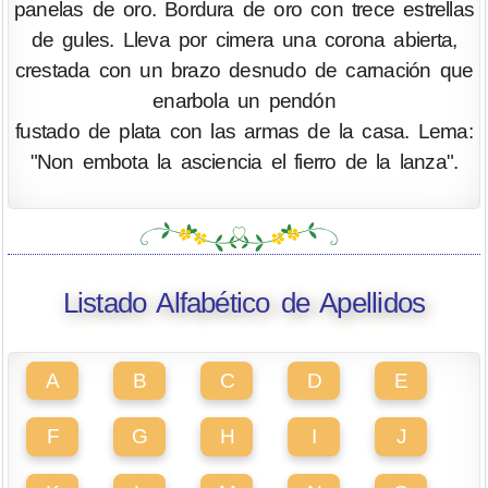
panelas de oro. Bordura de oro con trece estrellas
de gules. Lleva por cimera una corona abierta,
crestada con un brazo desnudo de carnación que
enarbola un pendón
fustado de plata con las armas de la casa. Lema:
"Non embota la asciencia el fierro de la lanza".
Listado Alfabético de Apellidos
A
B
C
D
E
F
G
H
I
J