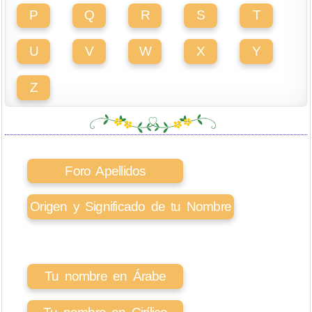
P
Q
R
S
T
U
V
W
X
Y
Z
Foro Apellidos
Origen y Significado de tu Nombre
Tu nombre en Árabe