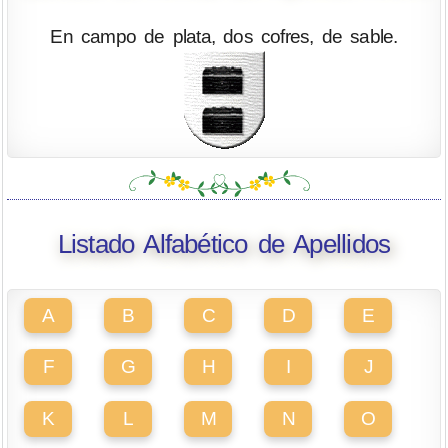
En campo de plata, dos cofres, de sable.
Listado Alfabético de Apellidos
A
B
C
D
E
F
G
H
I
J
K
L
M
N
O