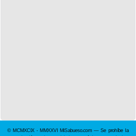
© MCMXCIX - MMXXVI MiSabueso.com — Se prohíbe la