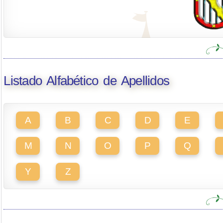
Listado Alfabético de Apellidos
A
B
C
D
E
M
N
O
P
Q
Y
Z