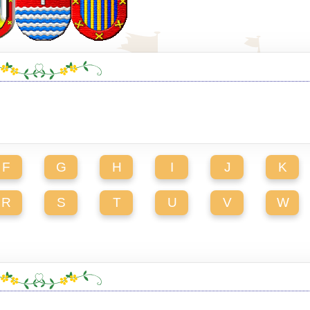
F
G
H
I
J
K
R
S
T
U
V
W