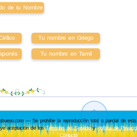
cado de tu Nombre
rílico
Tu nombre en Griego
aponés
Tu nombre en Tamil
so.com — Se prohíbe la reproducción total o parcial de esta p
uye aceptación de los
Términos del Servicio
y
Política de Privaci
Contacto