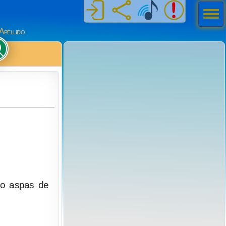
Men
ú
Apellido
ho aspas de