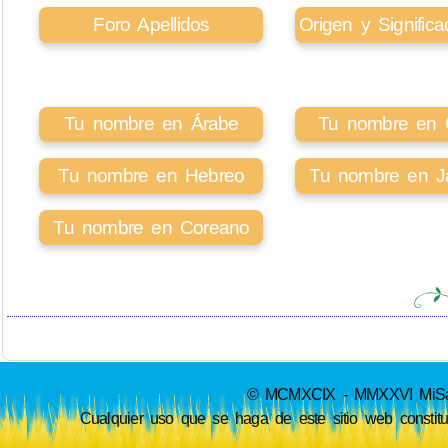
Foro Apellidos
Origen y Signifi
Tu nombre en Árabe
Tu nombre en Ci
Tu nombre en Hebreo
Tu nombre en J
Tu nombre en Coreano
© MCMXCIX - MMXXVI MiSabue
Cualquier uso que se haga de este sitio web constit