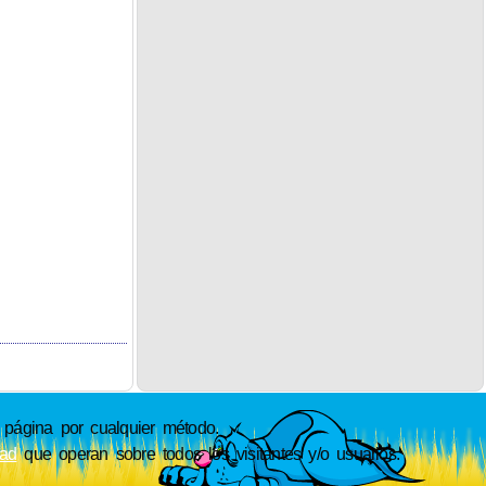
ágina por cualquier método.
dad
que operan sobre todos los visitantes y/o usuarios.