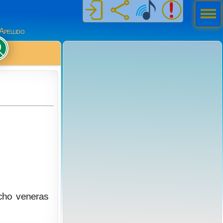
Men
ú
Apellido
ocho veneras