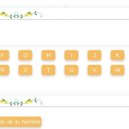
F
G
H
I
J
K
R
S
T
U
V
W
cado de tu Nombre