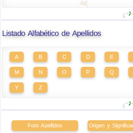
Listado Alfabético de Apellidos
A
B
C
D
E
M
N
O
P
Q
Y
Z
Foro Apellidos
Origen y Signifi