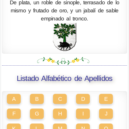
De plata, un roble de sinople, terrasado de lo
mismo y frutado de oro, y un jabalí de sable
empinado al tronco.
Listado Alfabético de Apellidos
A
B
C
D
E
F
G
H
I
J
K
L
M
N
O