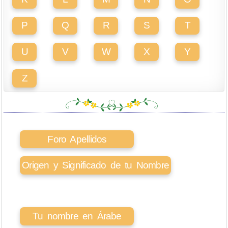
P
Q
R
S
T
U
V
W
X
Y
Z
Foro Apellidos
Origen y Significado de tu Nombre
Tu nombre en Árabe