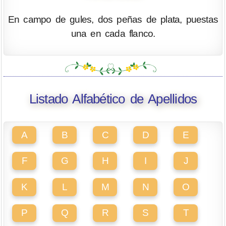
En campo de gules, dos peñas de plata, puestas
una en cada flanco.
Listado Alfabético de Apellidos
A
B
C
D
E
F
G
H
I
J
K
L
M
N
O
P
Q
R
S
T