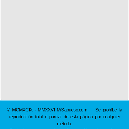
© MCMXCIX - MMXXVI MiSabueso.com — Se prohíbe la
reproducción total o parcial de esta página por cualquier
método.