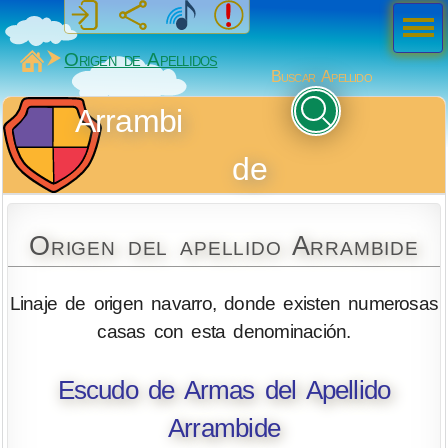
Men
ú
MiSabueso
Origen de Apellidos
Buscar Apellido
Arrambi
de
Origen del apellido Arrambide
Linaje de origen navarro, donde existen numerosas
casas con esta denominación.
Escudo de Armas del Apellido
Arrambide