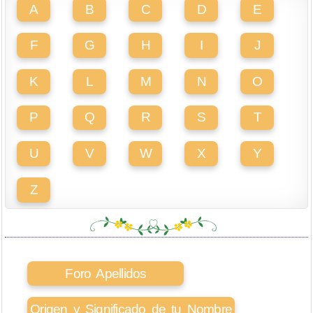
A
B
C
D
E
F
G
H
I
J
K
L
M
N
O
P
Q
R
S
T
U
V
W
X
Y
Z
Foro Apellidos
Origen y Significado de tu Nombre