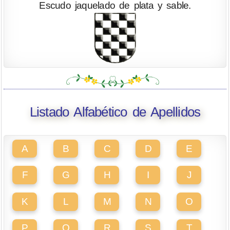
Escudo jaquelado de plata y sable.
Listado Alfabético de Apellidos
A
B
C
D
E
F
G
H
I
J
K
L
M
N
O
P
Q
R
S
T