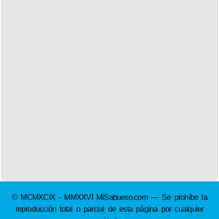
© MCMXCIX - MMXXVI MiSabueso.com — Se prohíbe la
reproducción total o parcial de esta página por cualquier