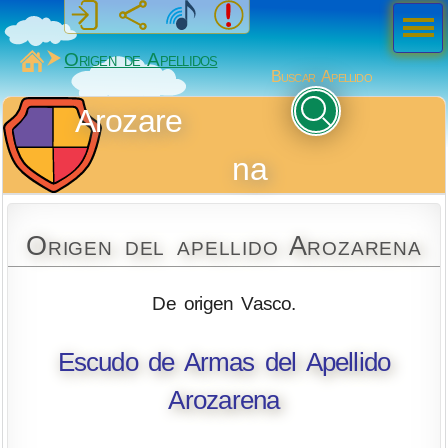
Men
ú
MiSabueso
Origen de Apellidos
Buscar Apellido
Arozare
na
Origen del apellido Arozarena
De origen Vasco.
Escudo de Armas del Apellido
Arozarena