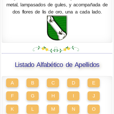
metal, lampasados de gules, y acompañada de
dos flores de lis de oro, una a cada lado.
Listado Alfabético de Apellidos
A
B
C
D
E
F
G
H
I
J
K
L
M
N
O