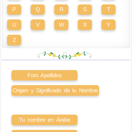
P
Q
R
S
T
U
V
W
X
Y
Z
Foro Apellidos
Origen y Significado de tu Nombre
Tu nombre en Árabe