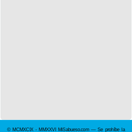
© MCMXCIX - MMXXVI MiSabueso.com — Se prohíbe la