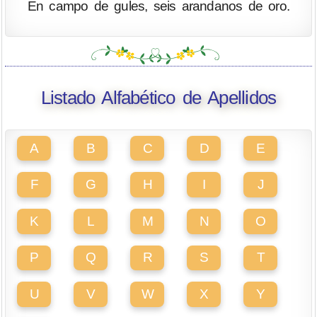
En campo de gules, seis arandanos de oro.
Listado Alfabético de Apellidos
A
B
C
D
E
F
G
H
I
J
K
L
M
N
O
P
Q
R
S
T
U
V
W
X
Y