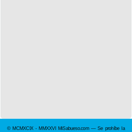
© MCMXCIX - MMXXVI MiSabueso.com — Se prohíbe la