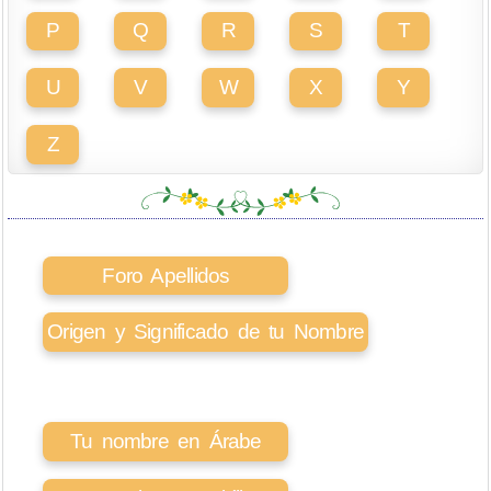
P
Q
R
S
T
U
V
W
X
Y
Z
Foro Apellidos
Origen y Significado de tu Nombre
Tu nombre en Árabe