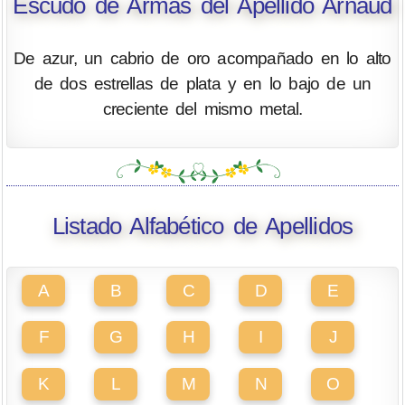
Escudo de Armas del Apellido Arnaud
De azur, un cabrio de oro acompañado en lo alto
de dos estrellas de plata y en lo bajo de un
creciente del mismo metal.
Listado Alfabético de Apellidos
A
B
C
D
E
F
G
H
I
J
K
L
M
N
O