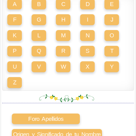
A
B
C
D
E
F
G
H
I
J
K
L
M
N
O
P
Q
R
S
T
U
V
W
X
Y
Z
Foro Apellidos
Origen y Significado de tu Nombre