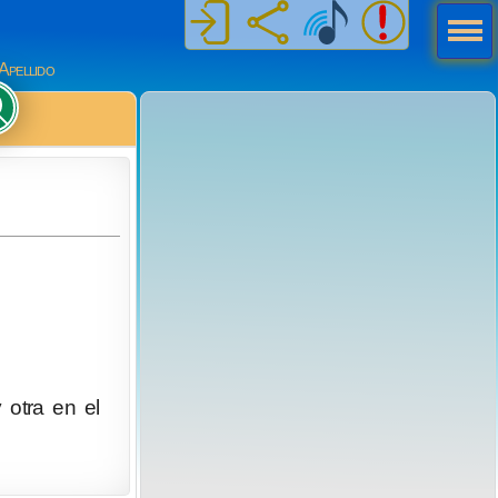
Men
ú
Apellido
 otra en el