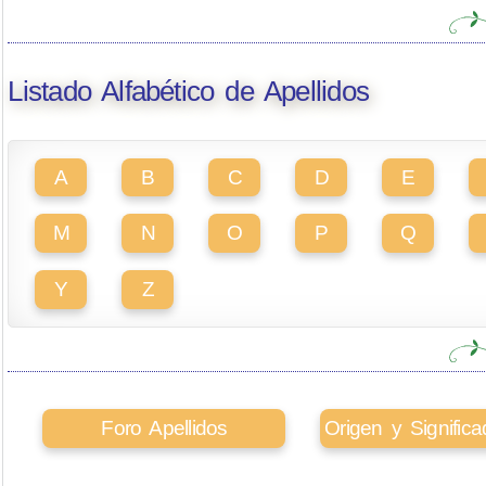
Listado Alfabético de Apellidos
A
B
C
D
E
M
N
O
P
Q
Y
Z
Foro Apellidos
Origen y Signifi