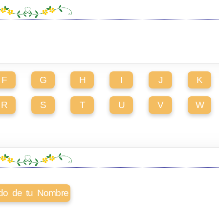
F
G
H
I
J
K
R
S
T
U
V
W
cado de tu Nombre