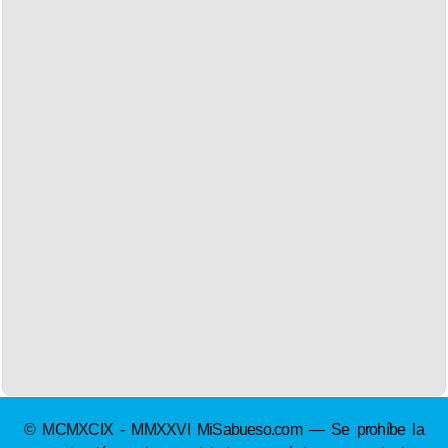
© MCMXCIX - MMXXVI MiSabueso.com — Se prohíbe la