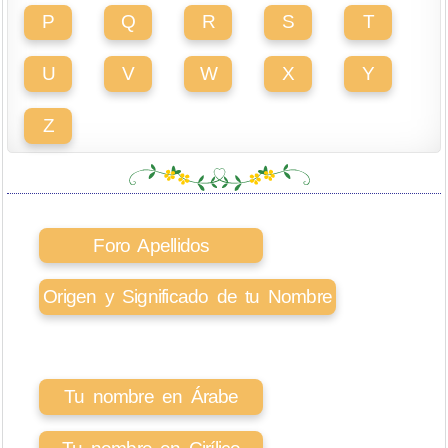
P
Q
R
S
T
U
V
W
X
Y
Z
Foro Apellidos
Origen y Significado de tu Nombre
Tu nombre en Árabe