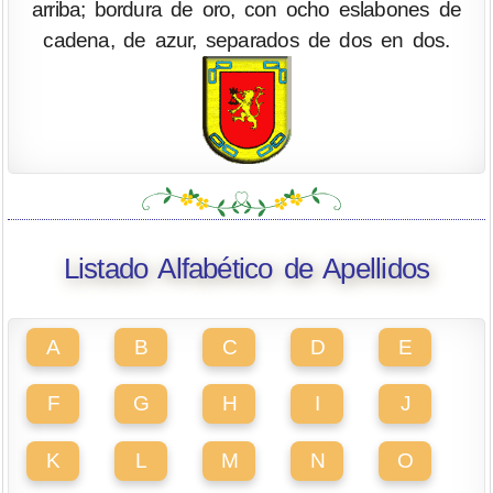
arriba; bordura de oro, con ocho eslabones de
cadena, de azur, separados de dos en dos.
Listado Alfabético de Apellidos
A
B
C
D
E
F
G
H
I
J
K
L
M
N
O