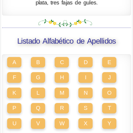
plata, tres fajas de gules.
Listado Alfabético de Apellidos
A
B
C
D
E
F
G
H
I
J
K
L
M
N
O
P
Q
R
S
T
U
V
W
X
Y