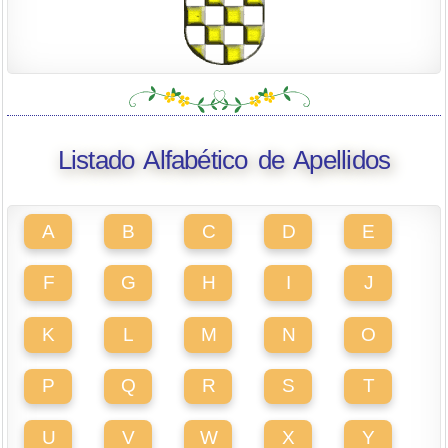
Listado Alfabético de Apellidos
A
B
C
D
E
F
G
H
I
J
K
L
M
N
O
P
Q
R
S
T
U
V
W
X
Y