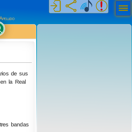
Men
ú
Apellido
rios de sus
en la Real
 tres bandas