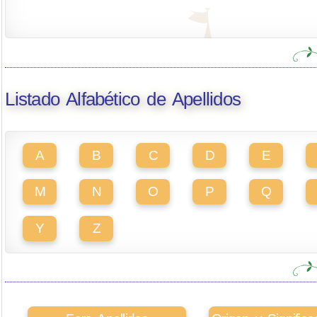
Listado Alfabético de Apellidos
A
B
C
D
E
M
N
O
P
Q
Y
Z