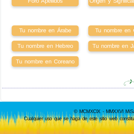
Foro Apellidos
Origen y Signifi
Tu nombre en Árabe
Tu nombre en Ci
Tu nombre en Hebreo
Tu nombre en J
Tu nombre en Coreano
© MCMXCIX - MMXXVI MiSabue
Cualquier uso que se haga de este sitio web constit