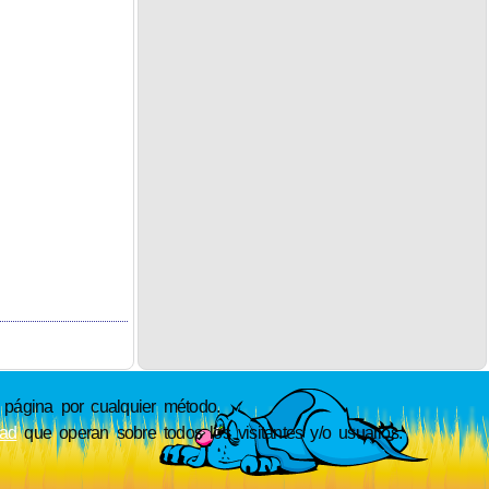
ágina por cualquier método.
dad
que operan sobre todos los visitantes y/o usuarios.