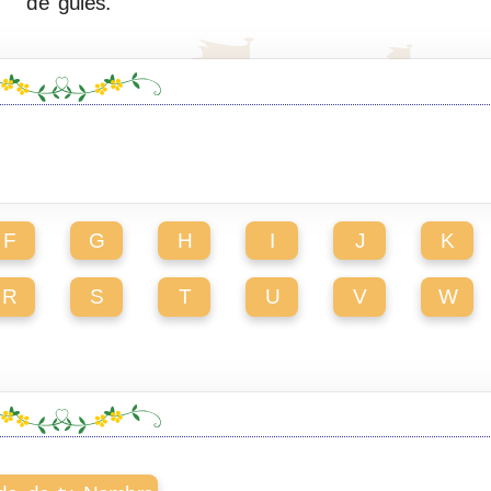
de gules.
F
G
H
I
J
K
R
S
T
U
V
W