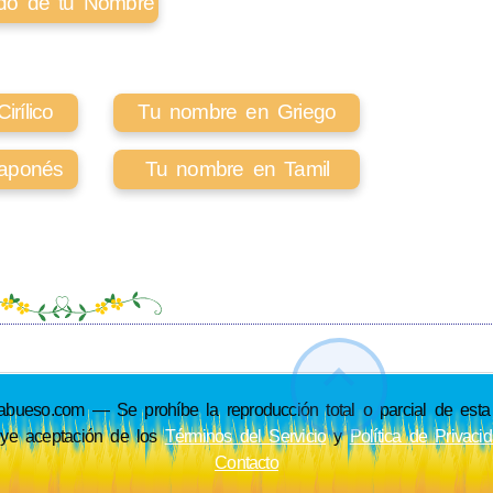
cado de tu Nombre
rílico
Tu nombre en Griego
aponés
Tu nombre en Tamil
so.com — Se prohíbe la reproducción total o parcial de esta p
uye aceptación de los
Términos del Servicio
y
Política de Privaci
Contacto