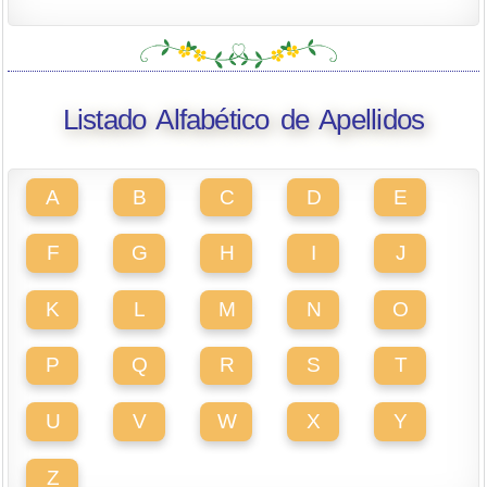
Listado Alfabético de Apellidos
A
B
C
D
E
F
G
H
I
J
K
L
M
N
O
P
Q
R
S
T
U
V
W
X
Y
Z