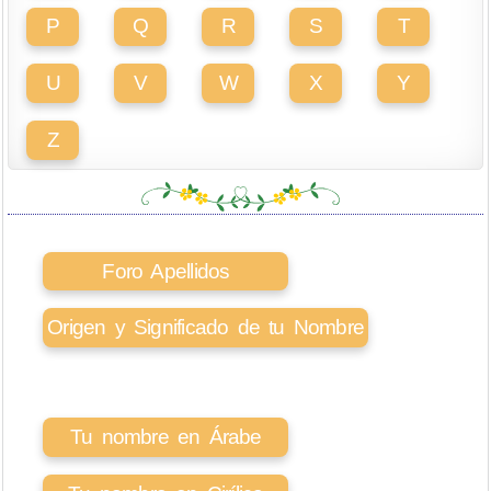
P
Q
R
S
T
U
V
W
X
Y
Z
Foro Apellidos
Origen y Significado de tu Nombre
Tu nombre en Árabe