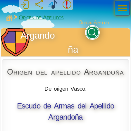
Men
ú
MiSabueso
Origen de Apellidos
Buscar Apellido
Argando
ña
Origen del apellido Argandoña
De origen Vasco.
Escudo de Armas del Apellido
Argandoña