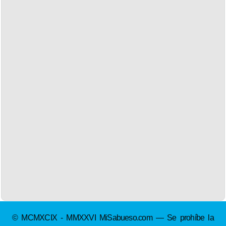
© MCMXCIX - MMXXVI MiSabueso.com — Se prohíbe la