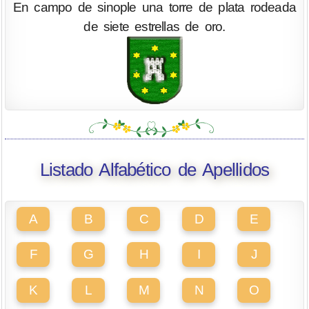
En campo de sinople una torre de plata rodeada
de siete estrellas de oro.
Listado Alfabético de Apellidos
A
B
C
D
E
F
G
H
I
J
K
L
M
N
O