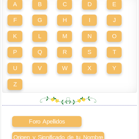
A
B
C
D
E
F
G
H
I
J
K
L
M
N
O
P
Q
R
S
T
U
V
W
X
Y
Z
Foro Apellidos
Origen y Significado de tu Nombre