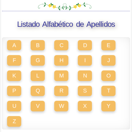
Listado Alfabético de Apellidos
A
B
C
D
E
F
G
H
I
J
K
L
M
N
O
P
Q
R
S
T
U
V
W
X
Y
Z