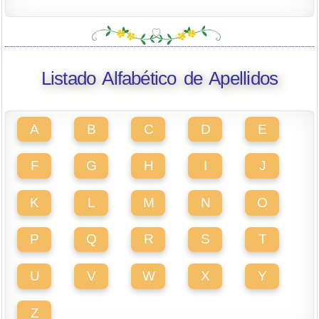
Listado Alfabético de Apellidos
A
B
C
D
E
F
G
H
I
J
K
L
M
N
O
P
Q
R
S
T
U
V
W
X
Y
Z