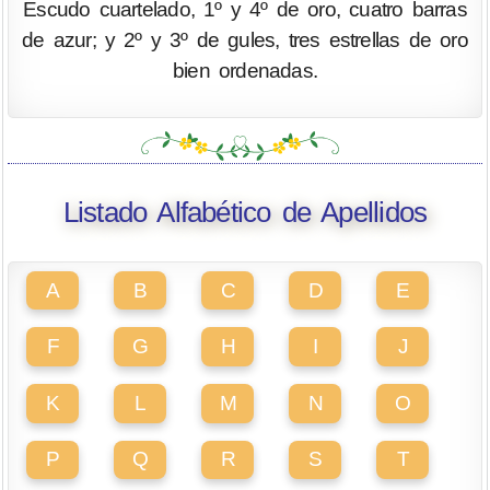
Escudo cuartelado, 1º y 4º de oro, cuatro barras
de azur; y 2º y 3º de gules, tres estrellas de oro
bien ordenadas.
Listado Alfabético de Apellidos
A
B
C
D
E
F
G
H
I
J
K
L
M
N
O
P
Q
R
S
T