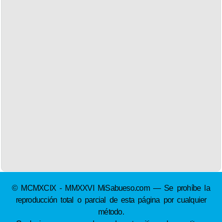
© MCMXCIX - MMXXVI MiSabueso.com — Se prohíbe la
reproducción total o parcial de esta página por cualquier
método.