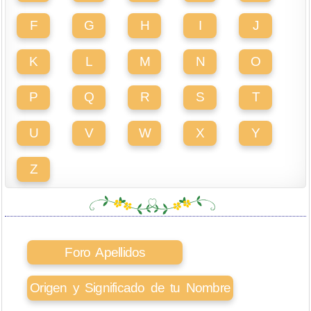
F
G
H
I
J
K
L
M
N
O
P
Q
R
S
T
U
V
W
X
Y
Z
Foro Apellidos
Origen y Significado de tu Nombre