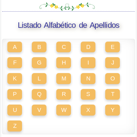
Listado Alfabético de Apellidos
A
B
C
D
E
F
G
H
I
J
K
L
M
N
O
P
Q
R
S
T
U
V
W
X
Y
Z