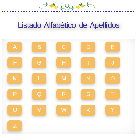
Listado Alfabético de Apellidos
A
B
C
D
E
F
G
H
I
J
K
L
M
N
O
P
Q
R
S
T
U
V
W
X
Y
Z