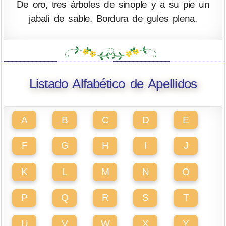
De oro, tres árboles de sinople y a su pie un
jabalí de sable. Bordura de gules plena.
Listado Alfabético de Apellidos
A
B
C
D
E
F
G
H
I
J
K
L
M
N
O
P
Q
R
S
T
U
V
W
X
Y