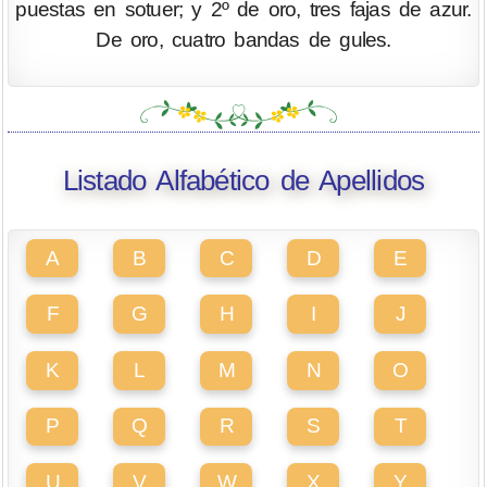
puestas en sotuer; y 2º de oro, tres fajas de azur.
De oro, cuatro bandas de gules.
Listado Alfabético de Apellidos
A
B
C
D
E
F
G
H
I
J
K
L
M
N
O
P
Q
R
S
T
U
V
W
X
Y