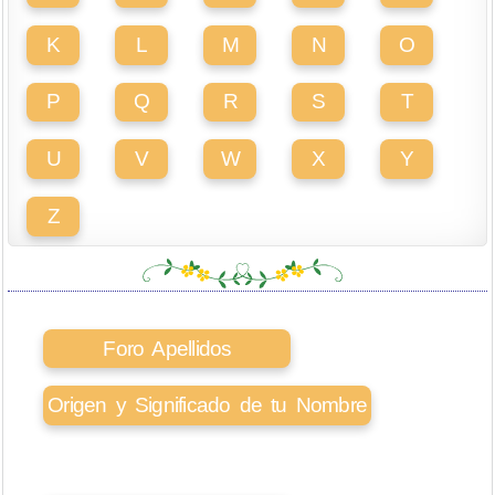
K
L
M
N
O
P
Q
R
S
T
U
V
W
X
Y
Z
Foro Apellidos
Origen y Significado de tu Nombre