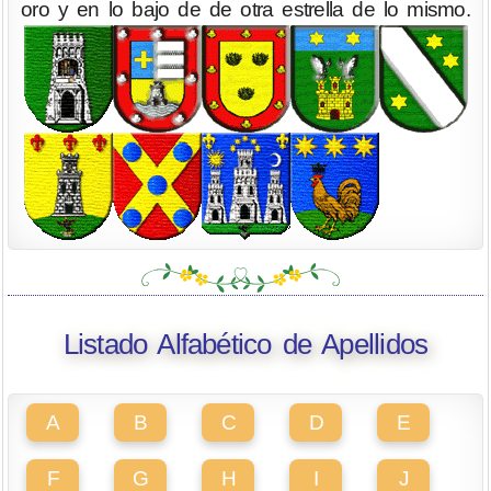
oro y en lo bajo de de otra estrella de lo mismo.
Listado Alfabético de Apellidos
A
B
C
D
E
F
G
H
I
J