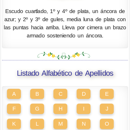
Escudo cuartlado, 1º y 4º de plata, un áncora de
azur; y 2º y 3º de gules, media luna de plata con
las puntas hacia arriba. Lleva por cimera un brazo
armado sosteniendo un áncora.
Listado Alfabético de Apellidos
A
B
C
D
E
F
G
H
I
J
K
L
M
N
O