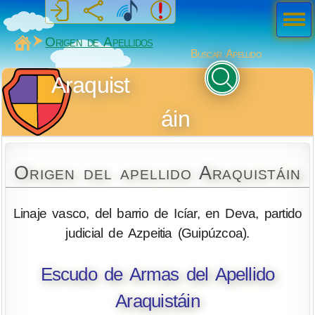
Men
ú
MiSabueso
Origen de Apellidos
Buscar Apellido
Araquist
áin
Origen del apellido Araquistáin
Linaje vasco, del barrio de Icíar, en Deva, partido
judicial de Azpeitia (Guipúzcoa).
Escudo de Armas del Apellido
Araquistáin