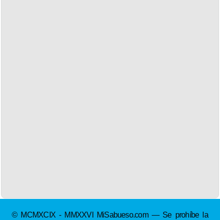
© MCMXCIX - MMXXVI MiSabueso.com — Se prohíbe la