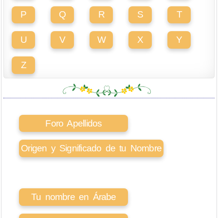
P
Q
R
S
T
U
V
W
X
Y
Z
Foro Apellidos
Origen y Significado de tu Nombre
Tu nombre en Árabe