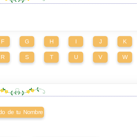
F
G
H
I
J
K
R
S
T
U
V
W
cado de tu Nombre