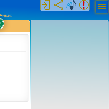
Men
ú
Apellido