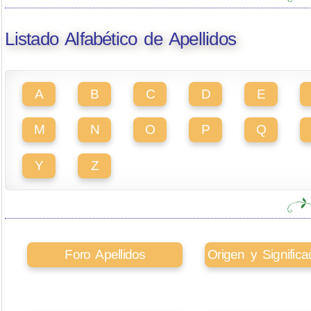
Listado Alfabético de Apellidos
A
B
C
D
E
M
N
O
P
Q
Y
Z
Foro Apellidos
Origen y Signifi