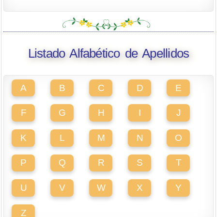
Listado Alfabético de Apellidos
A
B
C
D
E
F
G
H
I
J
K
L
M
N
O
P
Q
R
S
T
U
V
W
X
Y
Z