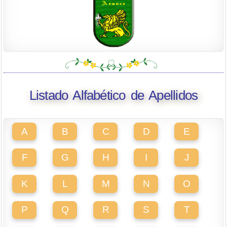
Listado Alfabético de Apellidos
A
B
C
D
E
F
G
H
I
J
K
L
M
N
O
P
Q
R
S
T