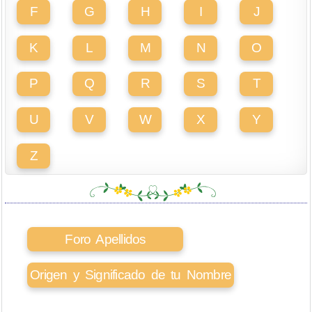
F
G
H
I
J
K
L
M
N
O
P
Q
R
S
T
U
V
W
X
Y
Z
Foro Apellidos
Origen y Significado de tu Nombre