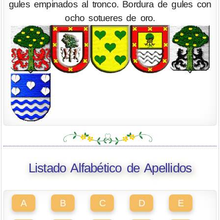
gules empinados al tronco. Bordura de gules con
ocho sotueres de oro.
Listado Alfabético de Apellidos
A
B
C
D
E