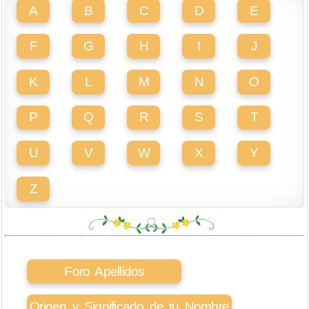
A
B
C
D
E
F
G
H
I
J
K
L
M
N
O
P
Q
R
S
T
U
V
W
X
Y
Z
Foro Apellidos
Origen y Significado de tu Nombre