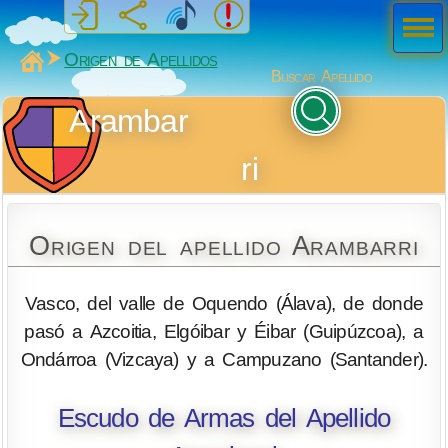
Men
ú
MiSabueso
Origen de Apellidos
Buscar Apellido
Arambar
ri
Origen del apellido Arambarri
Vasco, del valle de Oquendo (Álava), de donde
pasó a Azcoitia, Elgóibar y Éibar (Guipúzcoa), a
Ondárroa (Vizcaya) y a Campuzano (Santander).
Escudo de Armas del Apellido